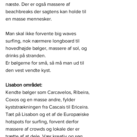
næste. Der er også massere af 
beachbreaks der sagtens kan holde til 
en masse mennesker.
Man skal ikke forvente big waves 
surfing, nok nærmere longboard til 
hovedhøjde bølger, massere af sol, og 
drinks på stranden.
Er bølgerne for små, så må man ud til 
den vest vendte kyst.
Lisabon området:
Kendte bølger som Carcavelos, Ribeira, 
Coxos og en masse andre, fylder 
kyststrækningen fra Cascais til Ericeira. 
Tæt på Lisabon og et af de Europæiske 
hotspots for surfing, forvent derfor 
massere af crowds og lokale der er 
trætte af at dele. Vær kreativ og søg 