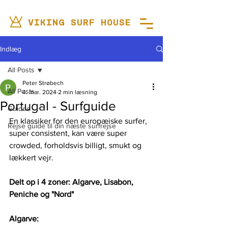
VIKING SURF HOUSE
Indlæg
All Posts
Peter Strøbech
All Posts
4. mar. 2024
2 min læsning
Portugal - Surfguide
Guides
En klassiker for den europæiske surfer, 
Rejse guide til din næste surfrejse
super consistent, kan være super 
crowded, forholdsvis billigt, smukt og 
lækkert vejr. 
Delt op i 4 zoner: Algarve, Lisabon, 
Peniche og "Nord"
Algarve: