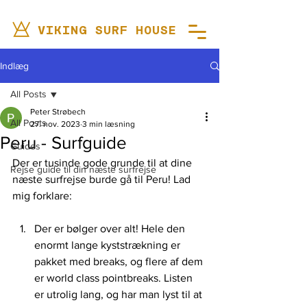
VIKING SURF HOUSE
Indlæg
All Posts
Peter Strøbech
All Posts
27. nov. 2023
3 min læsning
Peru - Surfguide
Guides
Der er tusinde gode grunde til at dine 
Rejse guide til din næste surfrejse
næste surfrejse burde gå til Peru! Lad 
mig forklare:
Der er bølger over alt! Hele den 
enormt lange kyststrækning er 
pakket med breaks, og flere af dem 
er world class pointbreaks. Listen 
er utrolig lang, og har man lyst til at 